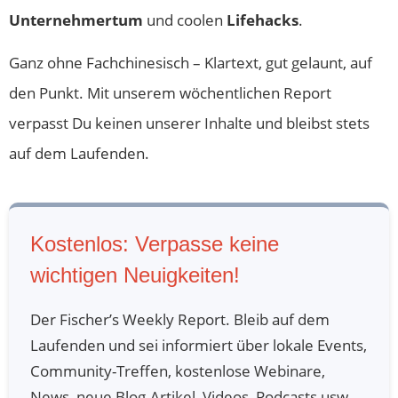
eine Person, die sich beiden als Freund andient.
Unternehmertum
und coolen
Lifehacks
.
“Was ist vorteilhaft daran, Süßigkeiten zu essen?”
Klingt
Ganz ohne Fachchinesisch – Klartext, gut gelaunt, auf
nach einer schrägen Frage, aber Du tust es ja, wenn Du
den Punkt. Mit unserem wöchentlichen Report
Süßigkeiten ist. Und deswegen, sich die Frage zu
verpasst Du keinen unserer Inhalte und bleibst stets
stellen: Was ist vorteilhaft daran? Das heißt, Dein
auf dem Laufenden.
Unterbewusstsein sieht irgendwelche Vorteile.
Zum Beispiel: Als Kind wurde ich sehr kurz gehalten
und jedes Mal, wenn ich viele Süßigkeiten ergattert
Kostenlos: Verpasse keine
hatte, war das praktisch ein Gewinn. Ich hatte eine
wichtigen Neuigkeiten!
Knappheit besiegt. Heute zahle ich dafür Geld und
Der Fischer’s Weekly Report. Bleib auf dem
fresse mich voll und erhoffe mir vielleicht das gleiche
Laufenden und sei informiert über lokale Events,
Gefühl. Aber es ist einfach ein alter Glaubenssatz. Also
Community-Treffen, kostenlose Webinare,
was ist vorteilhaft oder scheinbar vorteilhaft daran,
News, neue Blog-Artikel, Videos, Podcasts usw.