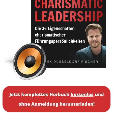
Jetzt komplettes Hörbuch
kostenlos
und
ohne Anmeldung
herunterladen!