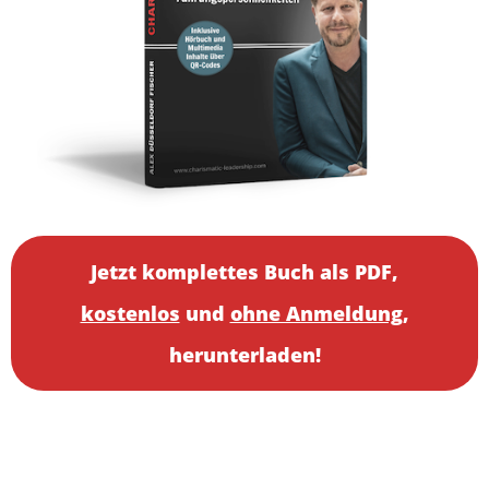
Jetzt komplettes Buch als PDF,
kostenlos
und
ohne Anmeldung
,
herunterladen!