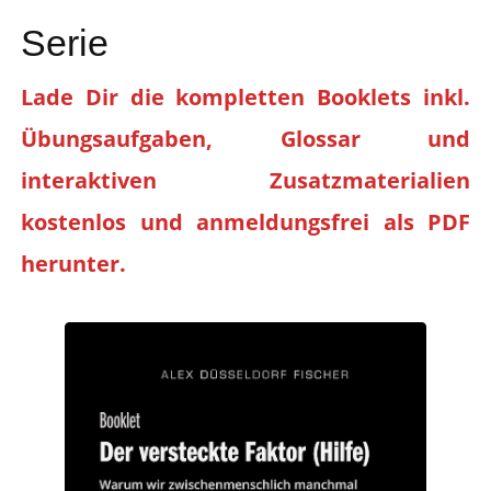
Serie
Lade Dir die kompletten Booklets inkl.
Übungsaufgaben, Glossar und
interaktiven Zusatzmaterialien
kostenlos und anmeldungsfrei als PDF
herunter.