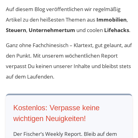
durchschnittliche Bundesbürger hat einen
Auf diesem Blog veröffentlichen wir regelmäßig
Wortschatz von ungefähr 8.000 Worten. Unterklasse
Artikel zu den heißesten Themen aus
Immobilien
,
3.000 bis 4.000. Wenn Du aus dem Studium
Steuern
,
Unternehmertum
und coolen
Lifehacks
.
kommst, hast Du ungefähr 12.000 Worte, von denen
Du aber auch die Hälfte nicht verstanden hast. Und
Ganz ohne Fachchinesisch – Klartext, gut gelaunt, auf
als Genie giltst Du schon mit 20.000 Worten.
den Punkt. Mit unserem wöchentlichen Report
verpasst Du keinen unserer Inhalte und bleibst stets
auf dem Laufenden.
Ich will Euch hier mal kurz eine Sache sagen: Ich
schlage seit 30 Jahren Wörter nach. Am Anfang
natürlich mehr, aber nehmen wir einfach mal fünf
Kostenlos: Verpasse keine
Wörter pro Tag, die man einfach nachschlägt und
wichtigen Neuigkeiten!
wirklich sich so reinzieht, dass man sie konzeptionell
verstanden hat. Da fällt einem jetzt nicht wirklich ein
Der Fischer’s Weekly Report. Bleib auf dem