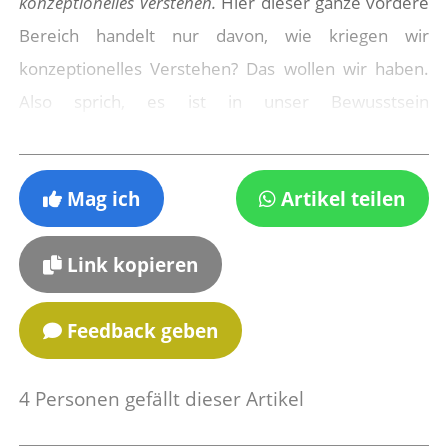
konzeptionelles Verstehen.
Hier dieser ganze vordere
Bereich handelt nur davon, wie kriegen wir
konzeptionelles Verstehen? Das wollen wir haben.
Also sprich, es ist in unser Bewusstsein
übergegangen.
Und damit Du das wirklich erreichst: Es gibt ein
Mag ich
Artikel teilen
großes Hindernis, das nennt sich missverstandene
Worte. Deswegen: Schlage alle Wörter im
Link kopieren
Wörterbuch nach, die Du nicht hundert Prozent
verstehst, also alle Wörter, die Du nicht wie aus der
Feedback geben
Pistole geschossen definieren könntest.
4
Personen gefällt dieser Artikel
Hierzu vielleicht mal ein paar Sachen. Der