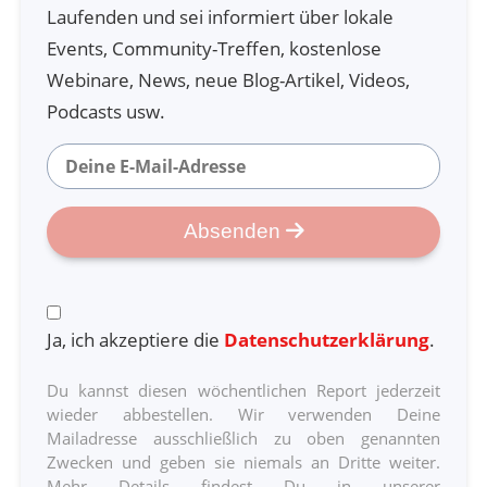
Ei aus der Hose oder sonst irgendwas, das geht
Laufenden und sei informiert über lokale
eigentlich nebenbei. Jetzt rechnen wir das mal aus.
Events, Community-Treffen, kostenlose
Webinare, News, neue Blog-Artikel, Videos,
Sind 1.500 Wörter pro Jahr, etwas mehr. Sind in
Podcasts usw.
zehn Jahren 15.000 Wörter. Sind in 30 Jahren 45.000
Wörter.
Absenden
Also noch mal, der Uniabsolventen hat 12.000. Aber
diese Wörter, die der Uniabsolventen hat, die kennt
er nicht wirklich von den Definitionen her, sondern
Ja, ich akzeptiere die
Datenschutzerklärung
.
er hat die Definition meistens erraten, sich
ausgedacht, aus dem Kontext geschlossen – und das
Du kannst diesen wöchentlichen Report jederzeit
wieder abbestellen. Wir verwenden Deine
ist eine verdammt schlechte Idee.
Mailadresse ausschließlich zu oben genannten
Zwecken und geben sie niemals an Dritte weiter.
Mehr Details findest Du in unserer