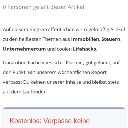
0
Personen gefällt dieser Artikel
etwas, Du kriegst Feedback, Du wertest es
aus und verbesserst Dein Handeln. Das ist
Lebenserfahrung.
Auf diesem Blog veröffentlichen wir regelmäßig Artikel
Reife: die Berücksichtigung möglichst vieler
zu den heißesten Themen aus
Immobilien
,
Steuern
,
Gesichtspunkte. Unreife Personen sehen
Unternehmertum
und coolen
Lifehacks
.
nur sich. Ich, ich, ich, ich will … Es ist mir
Ganz ohne Fachchinesisch – Klartext, gut gelaunt, auf
wurscht, was die anderen Leute möchten.
den Punkt. Mit unserem wöchentlichen Report
Je reifer du wirst, desto mehr
verpasst Du keinen unserer Inhalte und bleibst stets
berücksichtigst Du andere Gesichtspunkte
auf dem Laufenden.
Aufgeschlossenes Interesse und
Verstehen, dass es keine Schmach ist, ein
Schüler zu sein. Also je schlauer die Leute
Kostenlos: Verpasse keine
,erstaunlicherweise, desto schneller sind