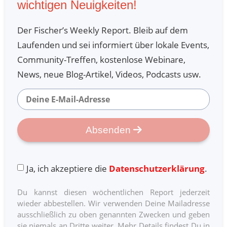
wichtigen Neuigkeiten!
sie bereit, auch in den Schüler-Modus zu
gehen:
”Ah, wie ist das? Kannst du mir das
Der Fischer’s Weekly Report. Bleib auf dem
nochmal erklären?”
Die scheuen sich auch
Laufenden und sei informiert über lokale Events,
nicht, dumme Fragen zu stellen, weil sie
Community-Treffen, kostenlose Webinare,
wollen nicht schlau aussehen, sie wollen
News, neue Blog-Artikel, Videos, Podcasts usw.
Dinge verstehen.
Distanz gegenüber den Dingen. Aktiv den
Blickwinkel
“vom Balkon aus”
einzunehmen.
Absenden
Das ist eine Fähigkeit. Das war auch in
einem der vorigen Kapitel:
“Vom Balkon aus
Ja, ich akzeptiere die
Datenschutzerklärung
.
schauen”
.
Einsichtsvoll. Die Bereitschaft, sich und
Du kannst diesen wöchentlichen Report jederzeit
wieder abbestellen. Wir verwenden Deine Mailadresse
seine Meinung zu verändern, sobald man
ausschließlich zu oben genannten Zwecken und geben
neue Informationen oder bessere
sie niemals an Dritte weiter. Mehr Details findest Du in