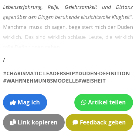
Lebenserfahrung, Reife, Gelehrsamkeit und Distanz
gegenüber den Dingen beruhende einsichtsvolle Klugheit”.
Manchmal muss ich sagen, begeistert mich der Duden
wirklich. Das sind wirklich schlaue Leute, die wirklich
tolle Definitionen geben.
/
Charismatische Führer schreiten jeden Tag auf ihrem
Weg zur Weisheit voran. Dies tun sie durch – und jetzt
#CHARISMATIC LEADERSHIP
#DUDEN-DEFINITION
#WAHRNEHMUNGSMODELLE
#WEISHEIT
habe ich hier oben die Zahlen eingefügt , die kommen
nicht vom Duden, sondern die sind von mir, um hier
die zuordnen zu können –:
Mag ich
Artikel teilen
Aktivität, durch Tests und Auswertung von
Link kopieren
Feedback geben
Feedback über längere Zeiträume hinweg.
Lebenserfahrung bedeutet: Du machst